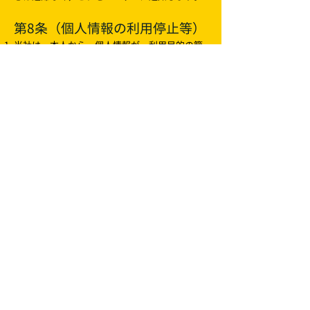
第8条（個人情報の利用停止等）
当社は，本人から，個人情報が，利用目的の範
囲を超えて取り扱われているという理由，また
は不正の手段により取得されたものであるとい
う理由により，その利用の停止または消去（以
下，「利用停止等」といいます。）を求められ
た場合には，遅滞なく必要な調査を行います。
前項の調査結果に基づき，その請求に応じる必
要があると判断した場合には，遅滞なく，当該
個人情報の利用停止等を行います。
当社は，前項の規定に基づき利用停止等を行っ
た場合，または利用停止等を行わない旨の決定
をしたときは，遅滞なく，これをユーザーに通
知します。
前2項にかかわらず，利用停止等に多額の費用を
有する場合その他利用停止等を行うことが困難
な場合であって，ユーザーの権利利益を保護す
るために必要なこれに代わるべき措置をとれる
場合は，この代替策を講じるものとします。