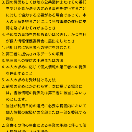
国の機関もしくは地方公共団体またはその委託
を受けた者が法令の定める事務を遂行すること
に対して協力する必要がある場合であって，本
人の同意を得ることにより当該事務の遂行に支
障を及ぼすおそれがあるとき
予め次の事項を告知あるいは公表し，かつ当社
が個人情報保護委員会に届出をしたとき
利用目的に第三者への提供を含むこと
第三者に提供されるデータの項目
第三者への提供の手段または方法
本人の求めに応じて個人情報の第三者への提供
を停止すること
本人の求めを受け付ける方法
前項の定めにかかわらず，次に掲げる場合に
は，当該情報の提供先は第三者に該当しないも
のとします。
当社が利用目的の達成に必要な範囲内において
個人情報の取扱いの全部または一部を委託する
場合
合併その他の事由による事業の承継に伴って個
人情報が提供される場合